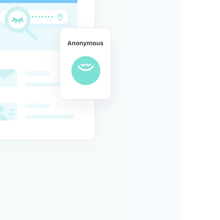
稳定
海量专用 
欲高速访问
VPN
3000